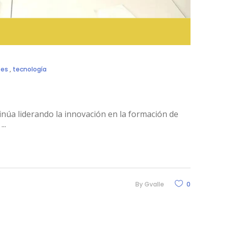
tes
,
tecnología
tinúa liderando la innovación en la formación de
a
By
Gvalle
0