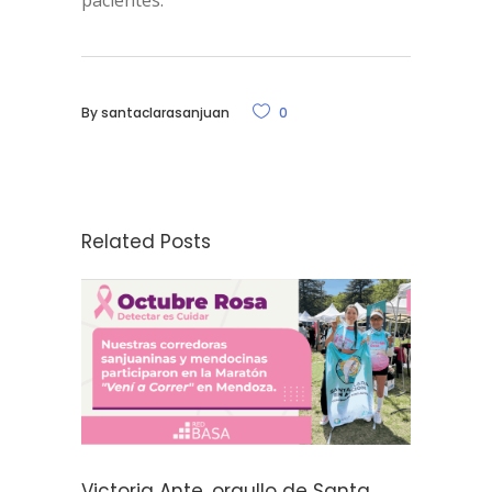
pacientes.
By
santaclarasanjuan
0
Related Posts
Victoria Ante, orgullo de Santa